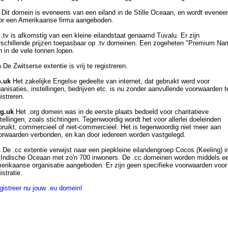
Dit domein is eveneens van een eiland in de Stille Oceaan, en wordt evenee
or een Amerikaanse firma aangeboden.
.tv is afkomstig van een kleine eilandstaat genaamd Tuvalu. Er zijn
rschillende prijzen toepasbaar op .tv domeinen. Een zogeheten "Premium Na
n in de vele tonnen lopen.
h
De Zwitserse extentie is vrij te registreren.
o.uk
Het zakelijke Engelse gedeelte van internet, dat gebruikt werd voor
anisaties, instellingen, bedrijven etc. is nu zonder aanvullende voorwaarden t
istreren.
rg.uk
Het .org domein was in de eerste plaats bedoeld voor charitatieve
tellingen, zoals stichtingen. Tegenwoordig wordt het voor allerlei doeleinden
bruikt, commercieel of niet-commercieel. Het is tegenwoordig niet meer aan
orwaarden verbonden, en kan door iedereen worden vastgelegd.
c
De .cc extentie verwijst naar een piepkleine eilandengroep Cocos (Keeling) i
 Indische Oceaan met zo'n 700 inwoners. De .cc domeinen worden middels e
erikaanse organisatie aangeboden. Er zijn geen specifieke voorwaarden voor
istratie.
gistreer nu jouw .eu domein!