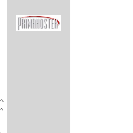
en,
en
l.