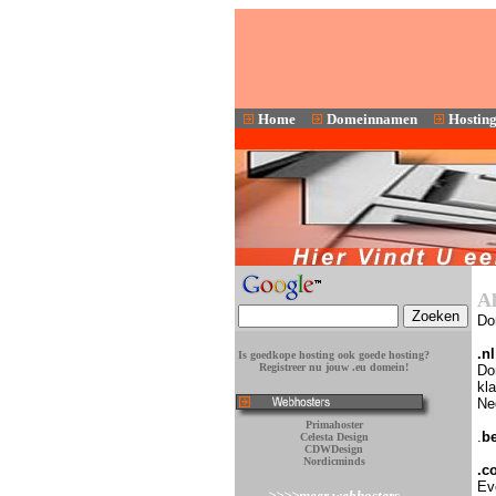
Home
Domeinnamen
Hostin
Al
Do
.nl
Is goedkope hosting ook goede hosting?
Registreer nu jouw .eu domein!
Dom
kla
Ne
Pr
imah
oster
.
b
Celesta Design
CDWDesign
Nordicminds
.c
Eve
>>>>meer webhosters