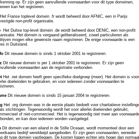
rkenning op. Er zijn geen aanvullende voorwaarden voor dit type domeinen,
dereen kan het registeren.
Het Franse toplevel domein .fr wordt beheerd door AFNIC, een in Parijs
estigde non-profit organisatie.
e
Het Duitse top-level domein .de wordt beheerd door DENIC, een non-profit
anisatie. Het domein is vergaand geliberaliseerd, zowel particulieren als
drijven mogen elke gewenste naam registreren. De enige voorwaarde is een
es in Duitsland.
fo
Dit nieuwe domein is sinds 1 oktober 2001 te registreren.
z
Dit nieuwe domein is per 1 oktober 2001 te registreren. Er zijn geen
nvullende voorwaarden aan de registratie verbonden.
t
Het .net domein heeft geen specifieke doelgroep (meer). Het domein is voor
erlei doeleinden te gebruiken, en voor iedereen zonder voorwaarden te
istreren.
ame
Dit nieuwe domein is sinds 15 januari 2004 te registreren.
rg
Het .org domein was in de eerste plaats bedoelt voor charitatieve instelling
ls stichtingen. Tegenwoordig wordt het voor allerlei doeleinden gebruikt,
mmercieel of niet-commercieel. Het is tegenwoordig niet meer aan voorwaard
rbonden, en kan door iedereen worden vastgelegd.
u
Dit domein van een eiland in de Stille Oceaan, wordt momenteel door een
erikaans bedrijf wereldwijd aangeboden. Er zijn geen voorwaarden, eenieder
g dit type domein vastleggen. De kosten liggen echter iets hoger dan normaa