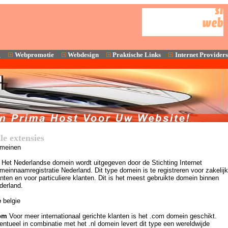
g
Webpromotie
Webdesign
Praktische Links
Internet Providers
le extensies
meinen
Het Nederlandse domein wordt uitgegeven door de Stichting Internet
einnaamregistratie Nederland. Dit type domein is te registreren voor zakelij
nten en voor particuliere klanten. Dit is het meest gebruikte domein binnen
derland.
e
belgie
om
Voor meer internationaal gerichte klanten is het .com domein geschikt.
ntueel in combinatie met het .nl domein levert dit type een wereldwijde