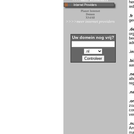
he
ie
Planet Internet
Demon
.fr
XS4All
gev
>>>>meer internet providers
.d
org
Uw domein nog vrij?
be
adr
.in
.bi
aa
.ne
all
reg
.n
.o
zoa
co
ve
.n
Am
ma