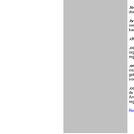
.to
do
.tv
ve
ka
.c
.c
org
reg
.o
ins
ge
vo
.c
de
Am
reg
Re